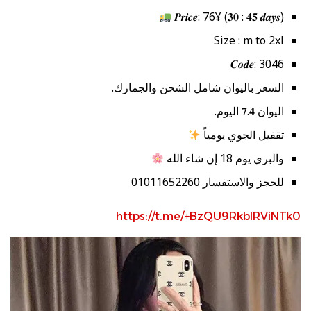
𝑷𝒓𝒊𝒄𝒆: 76¥ (𝟑𝟎 : 𝟒𝟓 𝒅𝒂𝒚𝒔)
Size : m to 2xl
𝑪𝒐𝒅𝒆: 3046
السعر باليوان شامل الشحن والجمارك.
اليوان 𝟕.𝟒 اليوم.
تقفيل الجوي يومياً
والبري يوم 18 إن شاء الله
للحجز والاستفسار 01011652260
https://t.me/+BzQU9RkblRViNTk0