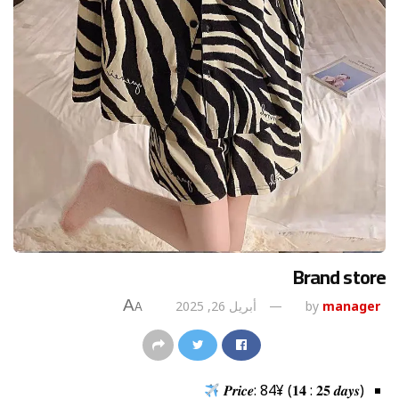
Brand store
A
manager
by
أبريل 26, 2025
A
𝑷𝒓𝒊𝒄𝒆: 84¥ (𝟏𝟒 : 𝟐𝟓 𝒅𝒂𝒚𝒔)