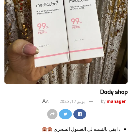
Dody shop
A
manager
by
يوليو 17, 2025
A
دا بقي بالنسبه لي الغسول السحري