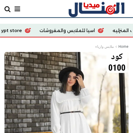
اسيا للملابس والمفروشات
Ecoway Egypt store
Home
ملابس وازياء