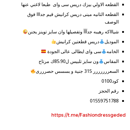
القطعه الاولي بيزك دريس سى واى طبعا لاغني عنها
القطعه التانيه مينى دريس كرانيش قيم جدااا فوق
الوصف
شياااكه رهيبه جدآآآ وتفصيلها وان سايز توينز يجنن
الموديل
دريس قطعتين كرانيش
الخامه
سى واى ايطالى عالى الجودة
المقاس
ون سايز تلبيس ل85.90ك مرتاح
السعررررررر 315 جنية و بسسس حصرررى
كود0100
رقم الحجز
01559751788
https://t.me/Fashiondressgeded