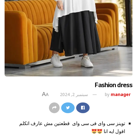
Fashion dress
A
manager
by
سبتمبر 2, 2024
A
توينز سى واى فى سى واى قطعتين مش عارف اتكلم
اقول ايه انا