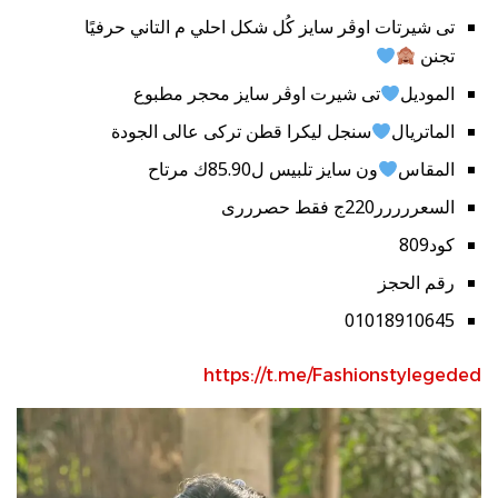
تى شيرتات اوڤر سايز كُل شكل احلي م التاني حرفيًا
تجنن
الموديل
تى شيرت اوڤر سايز محجر مطبوع
الماتريال
سنجل ليكرا قطن تركى عالى الجودة
المقاس
ون سايز تلبيس ل85.90ك مرتاح
السعررررر220ج فقط حصرررى
كود809
رقم الحجز
01018910645
https://t.me/Fashionstylegeded