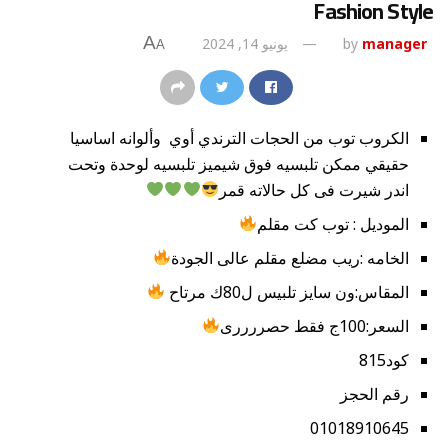
Fashion Style
A
manager
by
يونيو 14, 2024
A
الكروب توب من الحجات الترندي أوي وألوانه اساسيا
حقيقي ممكن تلبسيه فوق شيميز تلبسيه لوحدة وتحت
اندر شيرت فى كل حالاته قمر
الموديل : توب كت مقلم
الخامه :ريب مضلع مقلم عالى الجودة
المقاس:ون سايز تلبيس ل80ك مرتاح
السعر:100ج فقط حصررررى
كود815
رقم الحجز
01018910645