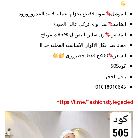
الموديل
سوت3قطع بحزام عمليه لابعد الحدوووووود
الخامه
سى واى تركى عالى الجودة
المقاس
ون سايز تلبيس ل85.90ك مرتاح
معانا بقى بكل الالوان الاساسيه العمليه جدااا
السعر
400ج فقط حصرررى
كود505
رقم الحجز
01018910645
https://t.me/Fashionstylegeded