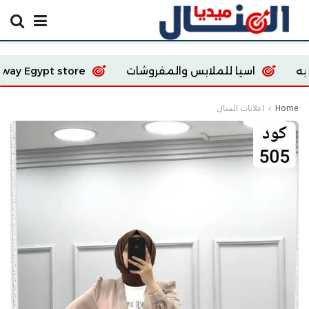
لملابس والمفروشات
Ecoway Egypt store
shion
Home
اعلانات المنال