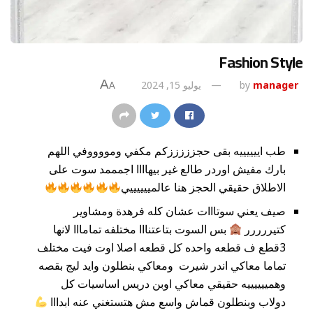
Fashion Style
A
manager
by
يوليو 15, 2024
A
طب اييييييه بقى حجزززززكم مكفي ومووووفي اللهم
بارك مفيش اوردر طالع غير بيهاااا اجمممد سوت على
الاطلاق حقيقي الحجز هنا عالمييييييي
صيف يعني سوتااات عشان كله فرهدة ومشاوير
كتيررررر
بس السوت بتاعتنااا مختلفه تمامااا لانها
3قطع ف قطعه واحده كل قطعه اصلا اوت فيت مختلف
تماما معاكي اندر شيرت ومعاكي بنطلون وايد ليج بقصه
وهمييييييه حقيقي معاكي اوبن دريس اساسيات كل
دولاب وبنطلون قماش واسع مش هتستغني عنه ابدااا