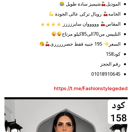
الموديل
شيميز سادة طويل
الخامه
رويال تركى عالى الجودة
المقاس
وووووان سايززززز
التلبيس من70الى85كيلو مرتاح
السعر
195 جنيه فقط حصرررررى
كود158
رقم الحجز
01018910645
https://t.me/Fashionstylegeded