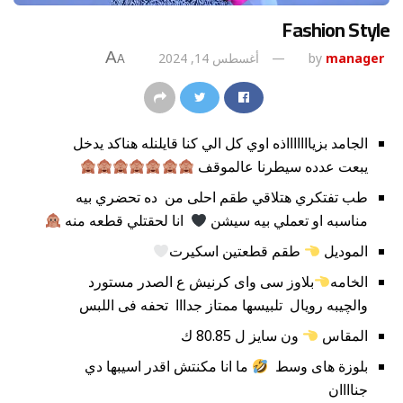
Fashion Style
A
manager
by
أغسطس 14, 2024
A
الجامد بزياااااااذه اوي كل الي كنا قايلنله هناكد يدخل
يبعت عدده سيطرنا عالموقف
طب تفتكري هتلاقي طقم احلى من ده تحضري بيه
مناسبه او تعملي بيه سيشن
انا لحقتلي قطعه منه
الموديل
طقم قطعتين اسكيرت
الخامه
بلاوز سى واى كرنيش ع الصدر مستورد
والچيبه رويال تلبيسها ممتاز جدااا تحفه فى اللبس
المقاس
ون سايز ل 80.85 ك
بلوزة هاى وسط
ما انا مكنتش اقدر اسيبها دي
جناااان