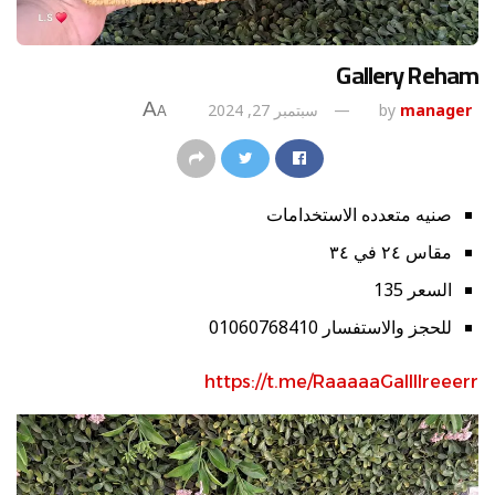
Gallery Reham
A
manager
by
سبتمبر 27, 2024
A
صنيه متعدده الاستخدامات
مقاس ٢٤ في ٣٤
السعر 135
للحجز والاستفسار 01060768410
https://t.me/RaaaaaGallllreeerr