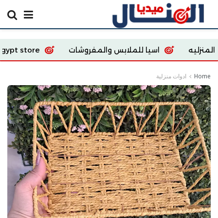
اسيا للملابس والمفروشات
Ecoway Egypt store
Home
ادوات منزلية