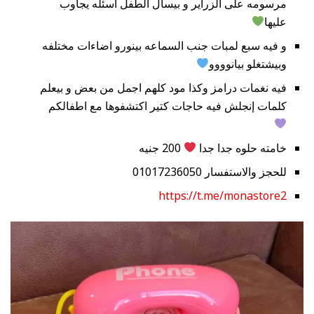
مرسومه على الزراير و بيسأل الطفل اسئله يجاوب
عليها
و فيه سبع لمبات جنب السماعه بينورو اضاءات مختلفه
وبيشتغلو بيانوووو
فيه نغمات درامز وكذا مود كلهم اجمل من بعض و بيعلم
كلمات إنجلش فيه حاجات كتير اكتشفوها مع اطفالكم
خامته حلوه جدا جدا
200 جنيه
للحجز والاستفسار 01017236050
https://t.me/monastore2