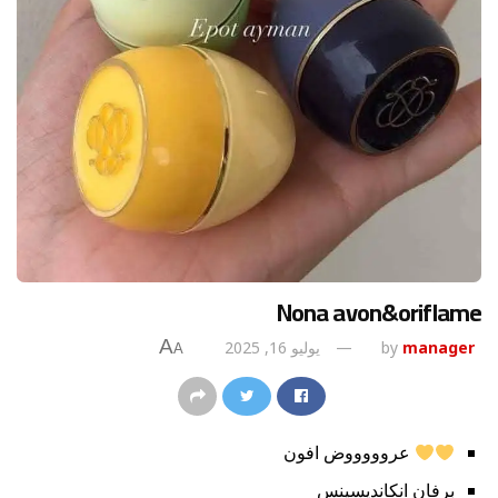
Nona avon&oriflame
A
manager
by
يوليو 16, 2025
A
عروووووض افون
برفان انكانديسينس