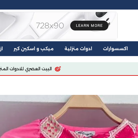
اكسسوارات
ادوات منزلية
ميكب و اسكين كير
از
البيت العصري للادوات المنزليه
اسيا للملابس والمفروشات