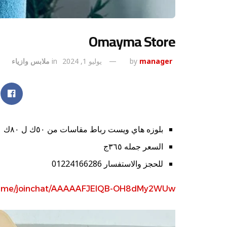
Omayma Store
manager
by
يوليو 1, 2024
in
ملابس وازياء
بلوزه هاي ويست رباط مقاسات من ٥٠ك ل ٨٠ك
السعر جمله ٣٦٥ج
للحجز والاستفسار 01224166286
/t.me/joinchat/AAAAAFJElQB-OH8dMy2WUw