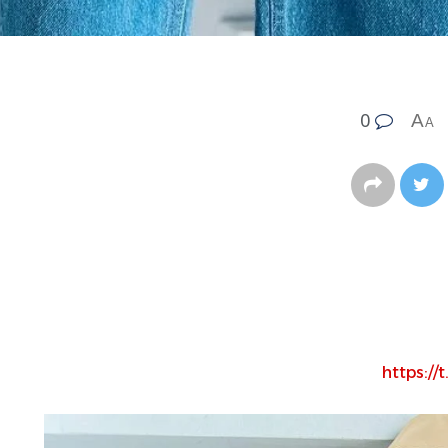
0
A
A
https:/