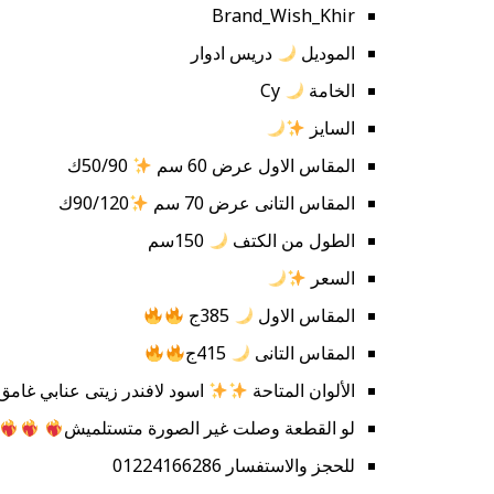
Brand_Wish_Khir
الموديل
دريس ادوار
الخامة
Cy
السايز
المقاس الاول عرض 60 سم
50/90ك
المقاس التانى عرض 70 سم
90/120ك
الطول من الكتف
150سم
السعر
المقاس الاول
385ج
المقاس التانى
415ج
الألوان المتاحة
اسود لافندر زيتى عنابي غامق
لو القطعة وصلت غير الصورة متستلميش
للحجز والاستفسار 01224166286