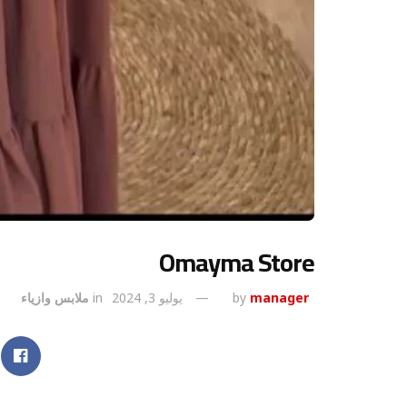
Omayma Store
manager
by
يوليو 3, 2024
in
ملابس وازياء