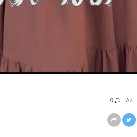
0
A
A