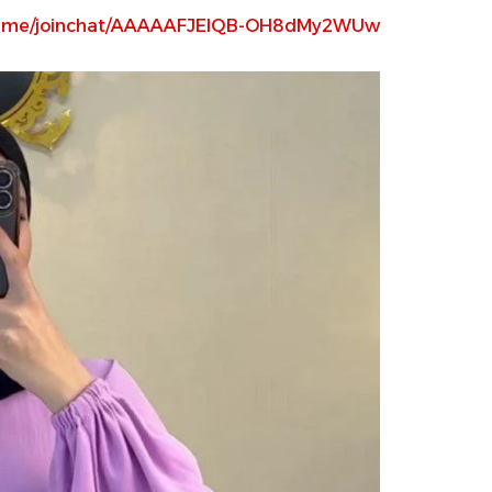
/t.me/joinchat/AAAAAFJElQB-OH8dMy2WUw