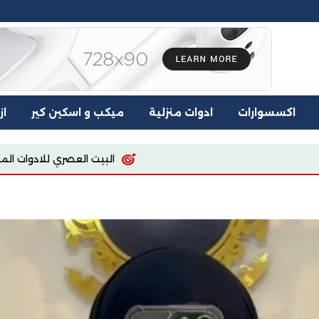
اكسسوارات
ادوات منزلية
ميكب و اسكين كير
از
البيت العصري للادوات المنزليه
اسيا للملابس والمفر