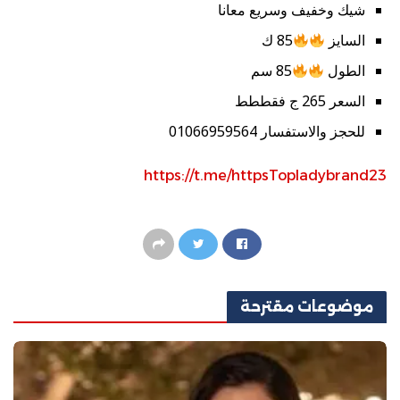
شيك وخفيف وسريع معانا
السايز
85 ك
الطول
85 سم
السعر 265 ج فقططط
للحجز والاستفسار 01066959564
https://t.me/httpsTopladybrand23
موضوعات
مقترحة