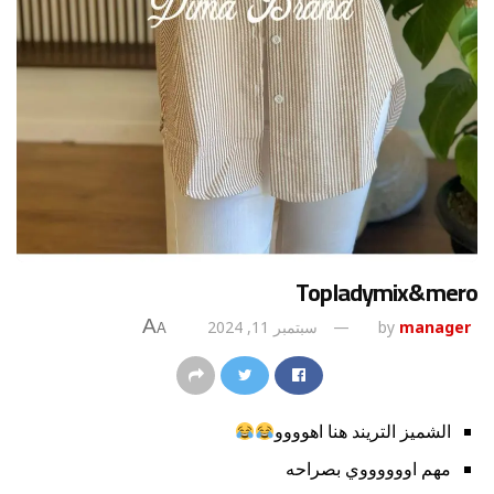
Topladymix&mero
A
manager
by
سبتمبر 11, 2024
A
الشميز التريند هنا اهوووو
مهم اووووووي بصراحه