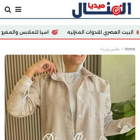
صري للادوات المنزليه
اسيا للملابس والمفروشات
Home
ملابس وازياء