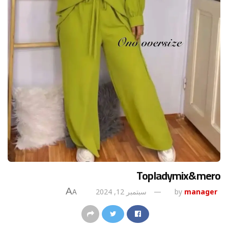
Topladymix&mero
A
manager
by
سبتمبر 12, 2024
A