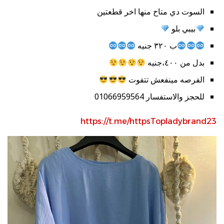
السوت دي متاح منها اخر قطعتين
بيبي بلو
ب ٣٢٠ جنيه
بدل من ٤٠٠،جنيه
الفرصه مينفعش تتفوت
للحجز والاستفسار 01066959564
https://t.me/httpsTopladybrand23