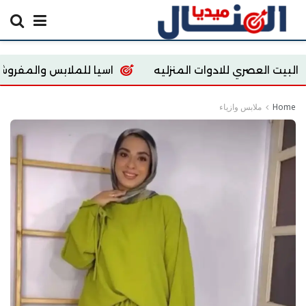
 للادوات المنزليه
اسيا للملابس والمفروشات
re
Home
ملابس وازياء