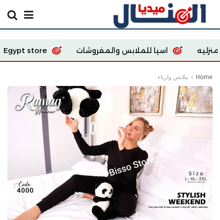
اسيا للملابس والمفروشات
Ecoway Egypt store
Home
ملابس وازياء