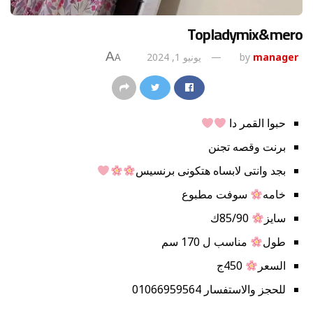
Topladymix&mero
A
manager
by
يونيو 1, 2024
A
حبوا القمر دا
برنت وقصه تجنن
بجد وانتى لابساه هتكونى برنسيس
خامه
سوفت مطبوع
سايز
85/90ك
طول
مناسب ل 170 سم
السعر
450ج
للحجز والاستفسار 01066959564