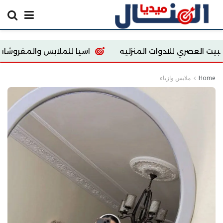
وات المنزليه
اسيا للملابس والمفروشات
 store
Home
ملابس وازياء