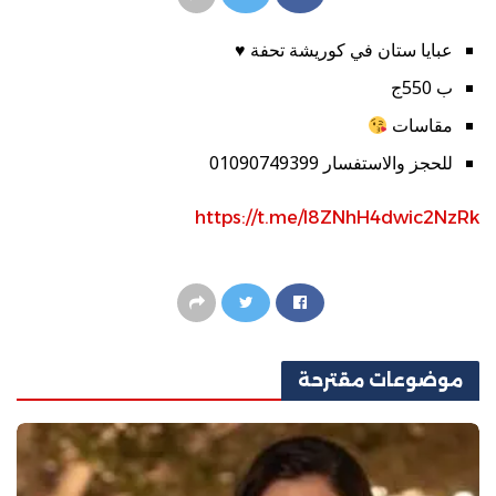
عبايا ستان في كوريشة تحفة ♥️
ب 550ج
مقاسات
للحجز والاستفسار 01090749399
https://t.me/l8ZNhH4dwic2NzRk
موضوعات
مقترحة