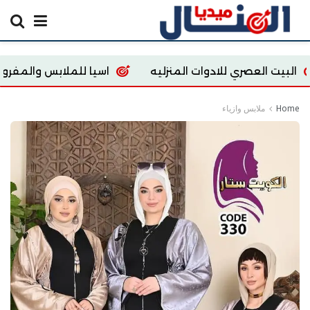
صري للادوات المنزليه
اسيا للملابس والمفروشات
Home
ملابس وازياء