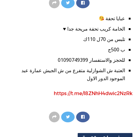
عبايا تحفة
الخامة كريب تحفة مريحة جدا ♥️
تلبس من 70ل 110ك
ب 500ج
للحجز والاستفسار 01090749399
العتبة ش الشوازلية متفرع من ش الجيش عمارة عبد
الموجود الدور الاول
https://t.me/l8ZNhH4dwic2NzRk