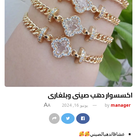
اكسسوار دهب صينى وبلغارى
A
manager
by
يونيو 16, 2024
A
عشاق
الدهب
الصيني