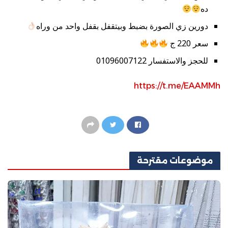
ده
دورين زي الصورة بضبط وبيتقفل بقفل واحد من وراه
سعر 220 ج
للحجز والاستفسار 01096007122
https://t.me/EAAMMh
موضوعات
مقترحة