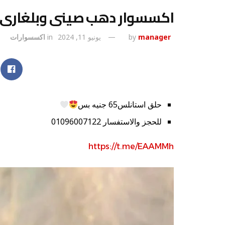
اكسسوار دهب صينى وبلغارى
manager
by
يونيو 11, 2024
in
اكسسوارات
حلق استانلس65 جنيه بس
للحجز والاستفسار 01096007122
https://t.me/EAAMMh