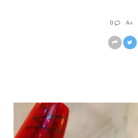
0
A
A