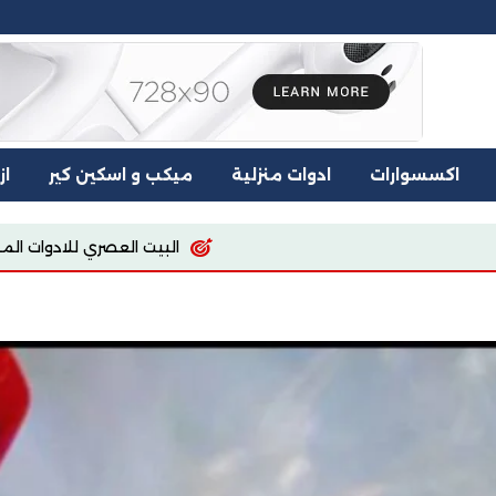
اكسسوارات
ادوات منزلية
ميكب و اسكين كير
از
البيت العصري للادوات المنزليه
اسيا للملابس والم