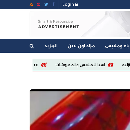
Login
ياء وملابس
مزاد اون لاين
المزيد
فروشات
Ecoway Egypt store
Sola fashion