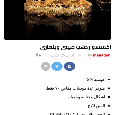
اكسسوار دهب صينى وبلغاري
A
manager
by
أبريل 26, 2025
A
غويشة GN
متوفر عدة موديلات مقاس ٧٠ فقط
اشكال مختلفه وجميله
الثمن 70ج
للحجز والاستفسار 01096007122