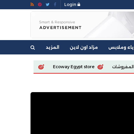
Login
ياء وملابس
مزاد اون لاين
المزيد
Diet Store R
Sola fashion
Ecoway Egypt s