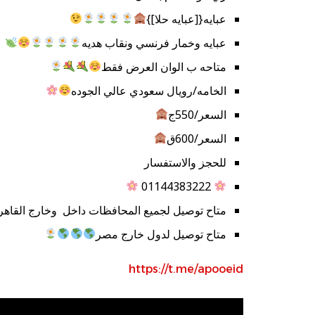
عبايه{[عبايه حلا]}
عبايه وخمار فرنسي ونقاب هديه
متاحه ب الوان العرض فقط
الخامه/رويال سعودي عالي الجوده
السعر/550ج
السعر/600ق
للحجز والاستفسار
01144383222
متاح توصيل لجميع المحافظات داخل وخارج القاهر
متاح توصيل لدول خارج مصر
https://t.me/apooeid