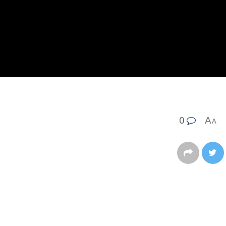
0
A
A