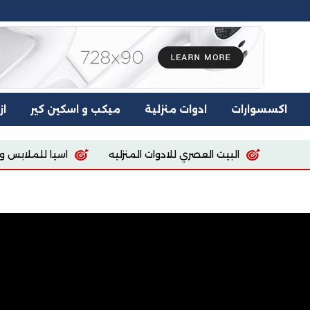
اكسسوارات
ادوات منزلية
ميكب و اسكين كير
از
صري للادوات المنزليه
اسيا للملابس والمفروشات
tore