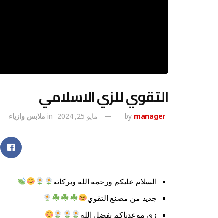
التقوي للزي الاسلامي
manager
by
مايو 25, 2024
in
ملابس وازياء
السلام عليكم ورحمه الله وبركاته
جديد من مصنع التقوي
زي موعدناكم بفضل الله