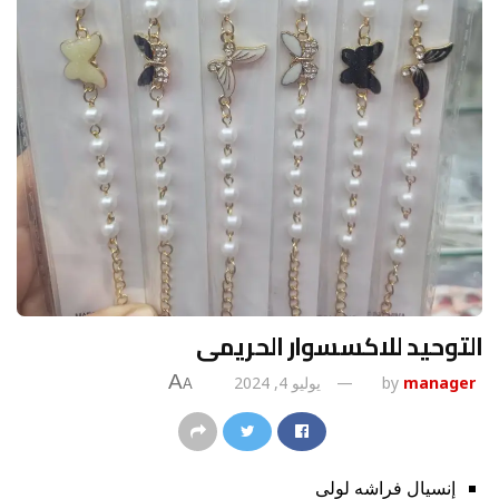
التوحيد للاكسسوار الحريمى
A
manager
by
يوليو 4, 2024
A
إنسيال فراشه لولى