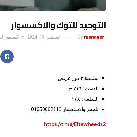
التوحيد للتوك والاكسسوار
manager
by
أغسطس 19, 2024
in
اكسسوارات
سلسلة ٣ دور عريض
الدستة : ٢١٦ ج
القطعة : ١٧.٥
للحجز والاستفسار 01050002113
https://t.me/Eltawheeds2