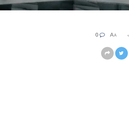
0
A
A