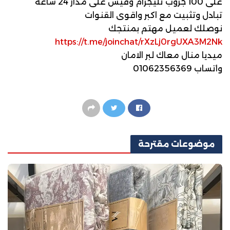
على 100 جروب تليجرام وفيس على مدار 24 ساعه
تبادل وتثبيت مع اكبر واقوى القنوات
نوصلك لعميل مهتم بمنتجك
https://t.me/joinchat/rXzLj0rgUXA3M2Nk
ميديا منال معاك لبر الامان
واتساب 01062356369
موضوعات
مقترحة