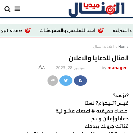
ه
اسيا للملابس والمفروشات
oway Egypt store
Home
اعلانات المنال
المنال للدعايا والاعلان
A
manager
by
سبتمبر 28, 2023
A
?تزويد?
فيس?تليجرام?انستا
اعضاء حقيقيه # اعضاء عشوائية
دعايا وإعلان ونشر
قناتك جروبك بيدجك