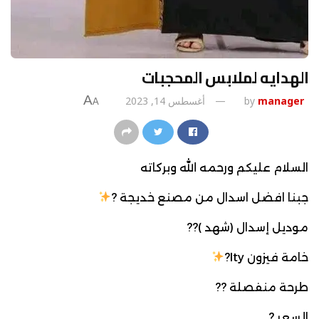
الهدايه لملابس المحجبات
A
manager
by
أغسطس 14, 2023
A
السلام عليكم ورحمه الله وبركاته
جبنا افضل اسدال من مصنع خديجة ?
موديل إسدال (شهد )??
خامة فيزون Ity?
طرحة منفصلة ??
السعر ?