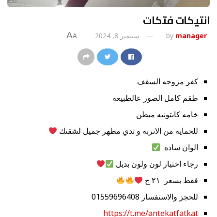
انتيكات فتكات
A
manager
by
سبتمبر 8, 2024
A
كفر مروحه السقف
طقم كامل الصور عالطبيعه
خامه كابتونيه مبطن
للحماية من الاتربه و تدي مظهر جميل لشقتك
الوان ساده
رجاء اختيار لون ولون بديل
فقط بسعر ٢١ ج
للحجز والاستفسار 01559696408
https://t.me/antekatfatkat