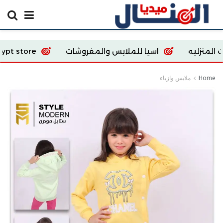
اسيا للملابس والمفروشات
coway Egypt store
Home
ملابس وازياء