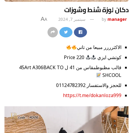
دكان لوزة شنط وشوزات
A
manager
by
سبتمبر 7, 2024
A
الاكثرررر مبيعا من تاني
كوتشي ايزي
Price 220
قالب مظبوطمقاس من 41 ل 45Art A306BACK TO
SHCOOL
للحجز والاستفسار 01124782392
https://t.me/dokanloza999