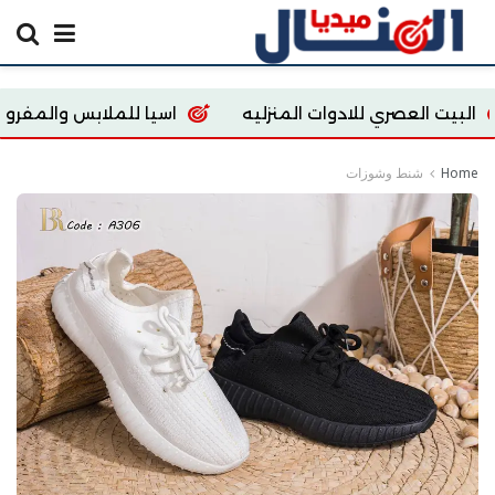
صري للادوات المنزليه
اسيا للملابس والمفروشات
Home
شنط وشوزات