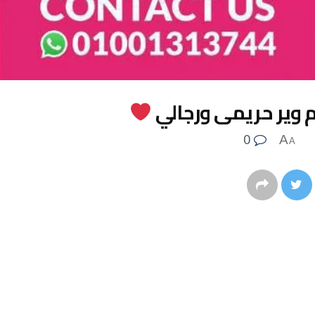
م وير حريمى ورجالي
0
A
A