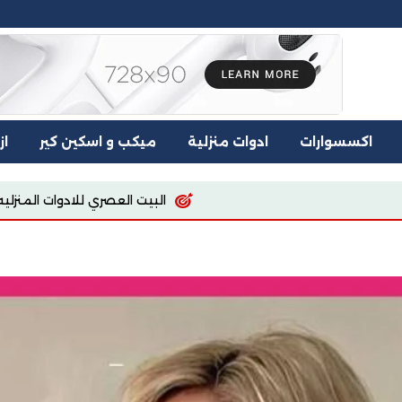
اكسسوارات
ادوات منزلية
ميكب و اسكين كير
از
البيت العصري للادوات المنزليه
اسيا للملابس والمفروشات