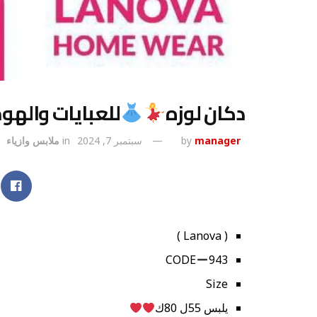
دكان لوزه
للعبايات والهو
manager
by
سبتمبر 7, 2024
in
ملابس وازياء
( Lanova )
CODE
943
Size
يلبس 55ل 80ك