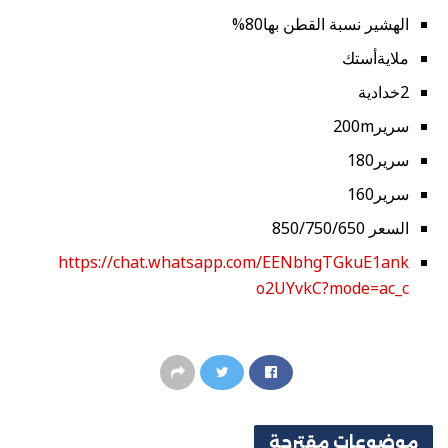
الهشير نسبة القطن بها80%
ملايةأستك
2خدادية
سرير200m
سرير180
سرير160
السعر 850/750/650
https://chat.whatsapp.com/EENbhgTGkuE1ank
o2UYvkC?mode=ac_c
موضوعات
مقترحة