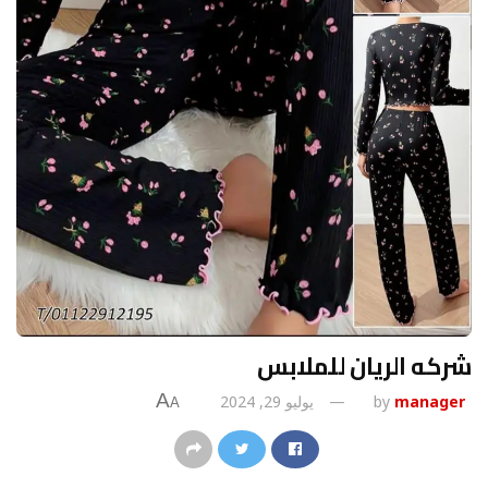
شركه الريان للملابس
A
manager
by
يوليو 29, 2024
A