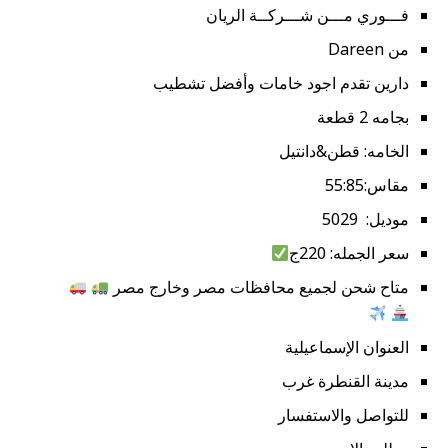
فـــوري مـــن شـــركــة الريان
من Dareen
دارين تقدم اجود خامات وأفضل تشطيب
بجامه 2 قطعة
الخامه: قطن&دانتيل
مقاس:55:85
موديل: 5029
سعر الجمله: 220ج
متاح شحن لجميع محافظات مصر وخارج مصر
العنوان الإسماعيلية
مدينة القنطرة غرب
للتواصل والاستفسار