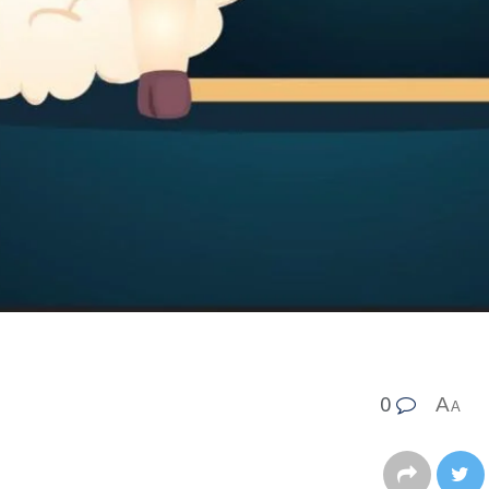
0
A
A