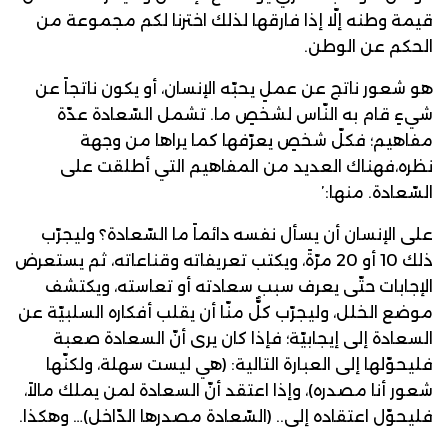
قيمة وطنه إلّا إذا فارقها لذلك اخترنا لكم مجموعة من
الحكم عن الوطن.
هو شعور ناتج عن عملٍ يحبّه الإنسان، أو يكون ناتجاً عن
شيءٍ قام به النّاس لشخصٍ ما. تشمل السّعادة عدّة
مفاهيم؛ فكلّ شخصٍ يعرّفها كما يراها من وجهة
نظره،فهناك العديد من المفاهيم التي أطلقت على
السّعادة. منها:’
على الإنسان أن يسأل نفسه دائماً ما السّعادة؟ وليجرّب
ذلك 10 أو 20 مرّةً، ويكتب تعريفاته وقناعاته، ثم يستعرض
الإجابات حتّى يعرف سبب سعادته أو تعاسته، ويكتشف
موضع الخلل، وليجرّب كلٌّ منّا أن يقلب أفكاره السلبيّة عن
السعادة إلى إيجابيّة؛ فإذا كان يرى أنّ السعادة صعبة
فليحوّلها إلى العبارة التالية: (هي ليست سهلة، ولكنّها
شعور أنا مصدره)، وإذا اعتقد أنّ السعادة لمن يملك مالاً،
فليحوّل اعتقاده إلى.. (السّعادة مصدرها الدّاخل)… وهكذا.