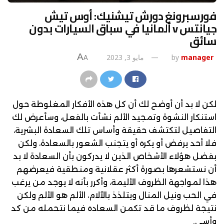
فورسبرونغ دورش تيشنيك: أوس تيش
جيانتس v ألمانيا في سباق السيارات بدون
سائق
A
manager
by
مايو 3, 2023
A
لكن لا بد أن أوضح لك أن كل هذه الأفكار المغلوطة حول
استنكار النشوة وتمجيد الألم نشأت بالفعل، وسأعرض لك
التفاصيل لتكتشف حقيقة وأساس تلك السعادة البشرية،
فلا أحد يرفض أو يكره أو يتجنب الشعور بالسعادة، ولكن
بفضل هؤلاء الأشخاص الذين لا يدركون بأن السعادة لا بد
أن نستشعرها بصورة أكثر عقلانية ومنطقية فيعرضهم
هذا لمواجهة الظروف الأليمة، وأكرر بأنه لا يوجد من يرغب
في الحب ونيل المنال ويتلذذ بالآلام، الألم هو الألم ولكن
نتيجة لظروف ما قد تكمن السعاده فيما نتحمله من كد
وأسي.