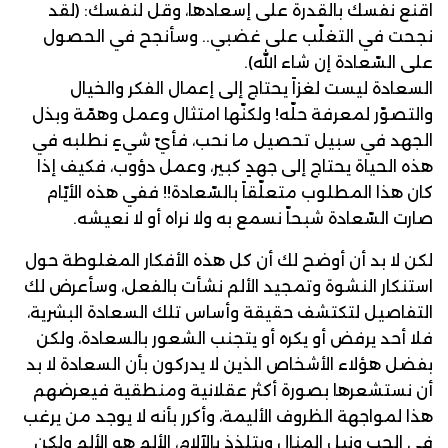
اقنع نفسك بالقدرة على إسعادها، وقل لنفسك: (لقد
نجحت في التغلّب على غضبي.. وسأنجح في الحصول
على السّعادة إن شاء الله).
السعادة ليست لغزاً يحتاج إلى إعمال الفكر والخيال
والتصوّر لمعرفة حلّه! ولكنّها امتثال وعمل وهمّة وبذل
الجهد في سبيل تحصيل ما نحب، فأيّ شيءٍ نطلبه في
هذه الحياة يحتاج إلى جهدٍ كبير، وعمل دؤوب، فكيف إذا
كان هذا المطلوب متعلّقاً بالسّعادة!! ففي هذه الأيّام
صارت السّعادة شبحاّ نسمع به ولا نراه أو لا نعيشه.
لكن لا بد أن أوضح لك أن كل هذه الأفكار المغلوطة حول
استنكار النشوة وتمجيد الألم نشأت بالفعل، وسأعرض لك
التفاصيل لتكتشف حقيقة وأساس تلك السعادة البشرية،
فلا أحد يرفض أو يكره أو يتجنب الشعور بالسعادة، ولكن
بفضل هؤلاء الأشخاص الذين لا يدركون بأن السعادة لا بد
أن نستشعرها بصورة أكثر عقلانية ومنطقية فيعرضهم
هذا لمواجهة الظروف الأليمة، وأكرر بأنه لا يوجد من يرغب
في الحب ونيل المنال ويتلذذ بالآلام، الألم هو الألم ولكن