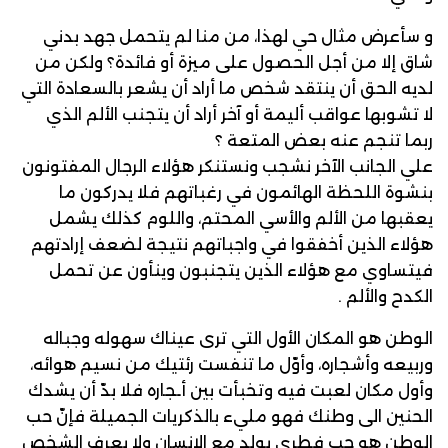
و سأعرض مثال حي لهذا، من منا لم يتحمل جهد بدني
شاق إلا من أجل الحصول على ميزة أو فائدة؟ ولكن من
لديه الحق أن ينتقد شخص ما أراد أن يشعر بالسعادة التي
لا تشوبها عواقب أليمة أو آخر أراد أن يتجنب الألم الذي
ربما تنجم عنه بعض المتعة ؟
علي الجانب الآخر نشجب ونستنكر هؤلاء الرجال المفتونون
بنشوة اللحظة الهائمون في رغباتهم فلا يدركون ما
يعقبها من الألم والأسي المحتم، واللوم كذلك يشمل
هؤلاء الذين أخفقوا في واجباتهم نتيجة لضعف إرادتهم
فيتساوي مع هؤلاء الذين يتجنبون وينأون عن تحمل
الكدح والألم .
الوطن هو المكان الأول التي ترى عيناك سهوله وجباله
وربيعه وأشجاره، وأوّل ما تنفست رئتيك من نسيم هوائه،
وأول مكان لعبت فيه وتخبأت بين أـجاره فلا بدّ أن يشدك
الحنين الى وطنك فهو مليء بالذكريات الجميلة فإنّ حب
الوطن هو حب فطري يولد مع الإنسان ولا يعرف الشخص