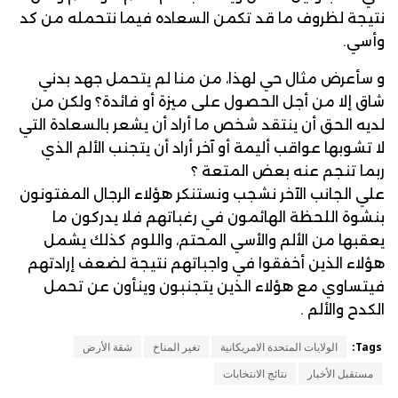
نتيجة لظروف ما قد تكمن السعاده فيما نتحمله من كد
وأسي.
و سأعرض مثال حي لهذا، من منا لم يتحمل جهد بدني
شاق إلا من أجل الحصول على ميزة أو فائدة؟ ولكن من
لديه الحق أن ينتقد شخص ما أراد أن يشعر بالسعادة التي
لا تشوبها عواقب أليمة أو آخر أراد أن يتجنب الألم الذي
ربما تنجم عنه بعض المتعة ؟
علي الجانب الآخر نشجب ونستنكر هؤلاء الرجال المفتونون
بنشوة اللحظة الهائمون في رغباتهم فلا يدركون ما
يعقبها من الألم والأسي المحتم، واللوم كذلك يشمل
هؤلاء الذين أخفقوا في واجباتهم نتيجة لضعف إرادتهم
فيتساوي مع هؤلاء الذين يتجنبون وينأون عن تحمل
الكدح والألم .
Tags:
الولايات المتحدة الامريكانية
تغير المناخ
شقة الأرض
مستقبل الأخبار
نتائج الانتخابات