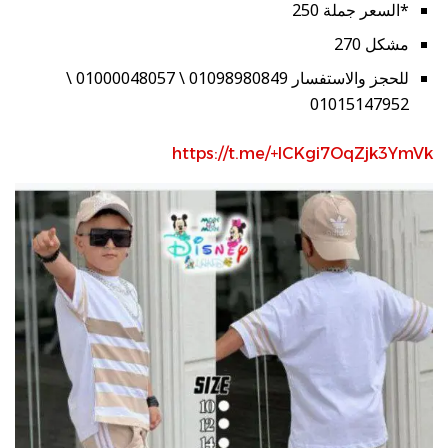
*السعر جملة 250
مشكل 270
للحجز والاستفسار 01098980849 \ 01000048057 \
01015147952
https://t.me/+lCKgi7OqZjk3YmVk