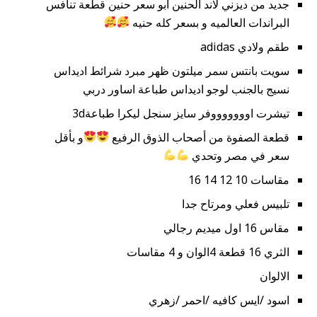
جديد من ديزني لاند الحنين ابو سعر حنين قطعة تنافس
البراندات العالميه و بسعر كله حنيه
طقم ولادي adidas
سويت بانتس سمر ميلتون ظهر مبرد شرائط اديداس
نسيج بالجنب لوجو اديداس طباعة اساور دربي
تيشرت اوووووووفر سايز سنجل ليكرا طباعة3d
قطعة الصفوة من أصحاب الذوق الرفيع
و بأقل
سعر في مصر وتحدي
مقاسات 10 12 14 16
تلبيس فعلي ومرتاح جدا
مقاس 16 اول ميديم رجالي
الثري 16 قطعة 4الوان و 4 مقاسات
الالوان
اسود /ايس كافيه /احمر /زهري