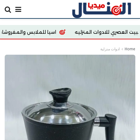
لادوات المنزليه
اسيا للملابس والمفروشات
tore
Home
ادوات منزلية