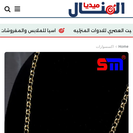
وات المنزليه
اسيا للملابس والمفروشات
t store
Home
اكسسوارات