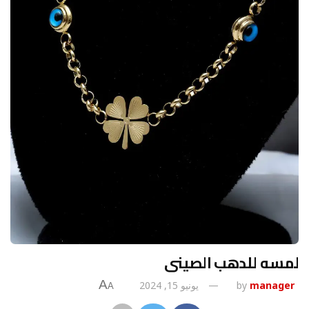
لمسه للدهب الصينى
A
manager
by
يونيو 15, 2024
A