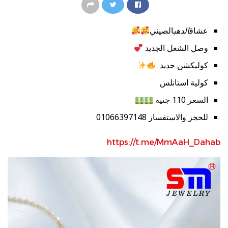
عشاق
الدهب
الصيني
وصل الشغل الجديد
كوليكشن جديد
كولية استانلس
السعر 110 جنيه
للحجز والاستفسار 01066397148
https://t.me/MmAaH_Dahab