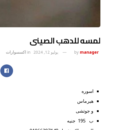
لمسه للدهب الصينى
manager
by
يوليو 12, 2024
in
اكسسوارات
اسوره
هيرماس
و جوتشى
ب 195 جنيه