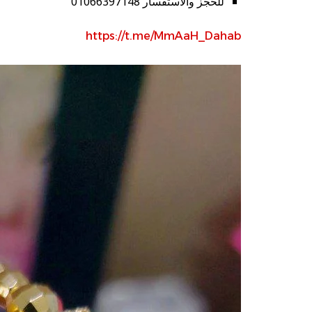
للحجز والاستفسار 01066397148
https://t.me/MmAaH_Dahab