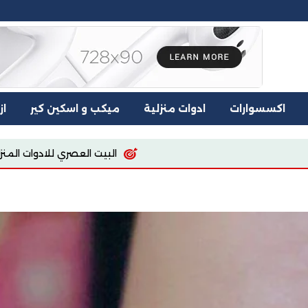
اكسسوارات
ادوات منزلية
ميكب و اسكين كير
از
البيت العصري للادوات المنزليه
اسيا للملابس والمفروش