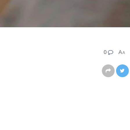
0
A
A