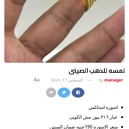
لمسه للدهب الصينى
A
manager
by
أغسطس 17, 2024
A
اسوره استانلس
عيار ٣١٦ بيور مش الكوبى
سعر الاسوره 190جنيه ضمان السنين