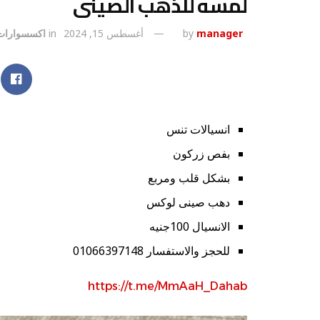
لمسه للذهب الصينى
manager
by
أغسطس 15, 2024
in
اكسسوارات
انسيالات تنس
بفص زركون
بشكل قلب ومربع
دهب صينى لوكس
الانسيال 100جنيه
للحجز والاستفسار 01066397148
https://t.me/MmAaH_Dahab