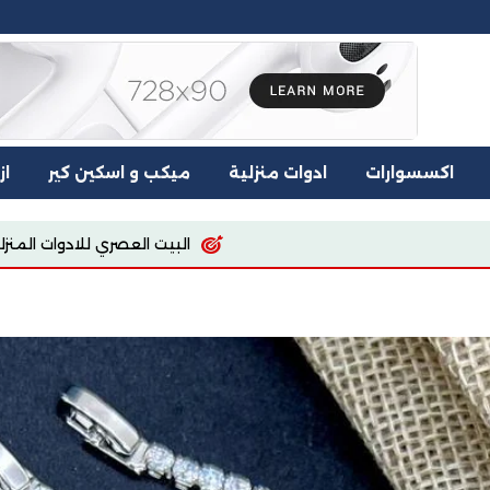
اكسسوارات
ادوات منزلية
ميكب و اسكين كير
از
البيت العصري للادوات المنزليه
اسيا للملابس والمفروشات