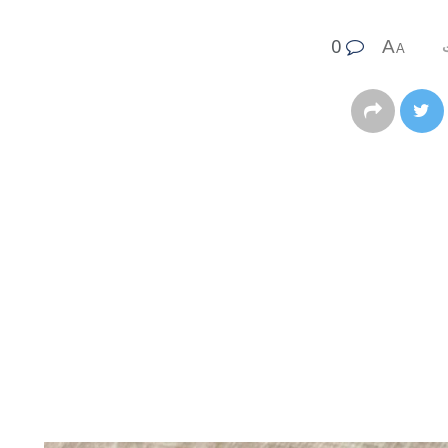
0
A
A