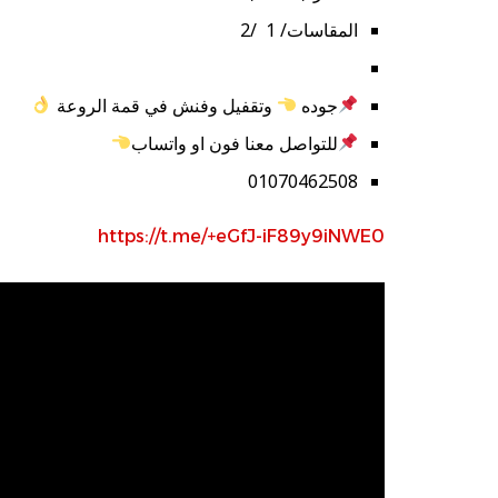
المقاسات/ 1 /2
جوده
وتقفيل وفنش في قمة الروعة
للتواصل معنا فون او واتساب
01070462508
https://t.me/+eGfJ-iF89y9iNWE0