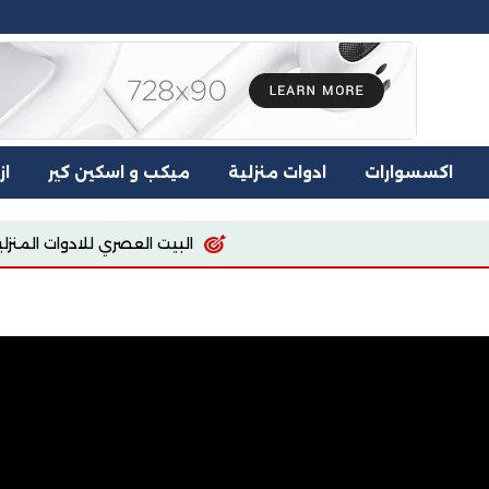
اكسسوارات
ادوات منزلية
ميكب و اسكين كير
از
البيت العصري للادوات المنزليه
اسيا للملابس وال