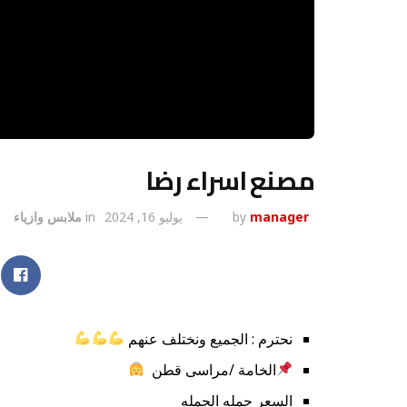
مصنع اسراء رضا
manager
by
يوليو 16, 2024
in
ملابس وازياء
نحترم : الجميع ونختلف عنهم
الخامة /مراسى قطن
السعر جمله الجمله