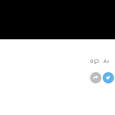
0
A
A