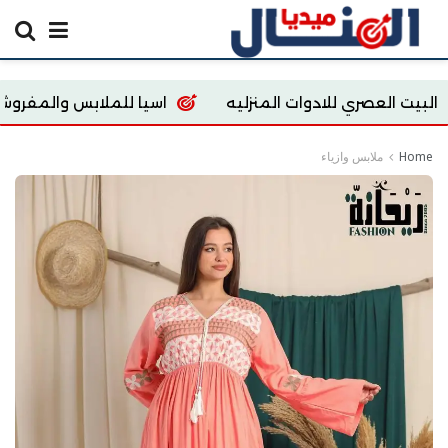
ي للادوات المنزليه
اسيا للملابس والمفروشات
re
Home
ملابس وازياء