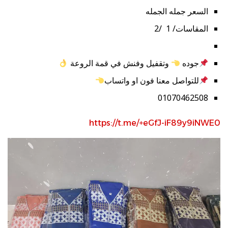
السعر جمله الجمله
المقاسات/ 1 /2
جوده
وتقفيل وفنش في قمة الروعة
للتواصل معنا فون او واتساب
01070462508
https://t.me/+eGfJ-iF89y9iNWE0