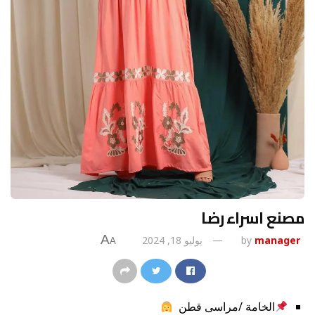
مصنع اسراء رضا
A
manager
by
يوليو 18, 2024
A
الخامة /مراسى قطن