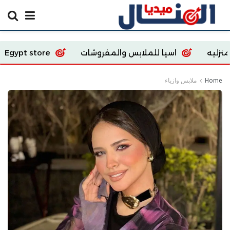
سيا للملابس والمفروشات
Ecoway Egypt store
Home
ملابس وازياء