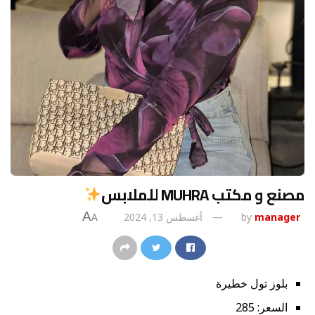
مصنع و مكتب MUHRA للملابس
A
manager
by
أغسطس 13, 2024
A
بلوز تول خطيرة
السعر: 285