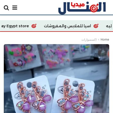
لملابس والمفروشات
Ecoway Egypt store
shion
Home
اكسسوارات