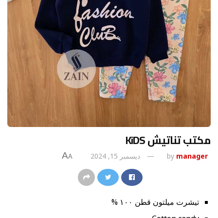
مكتب تناتيش KiDS
A
manager
by
ديسمبر 15, 2024
A
تيشرت ميلتون قطن ١٠٠ %