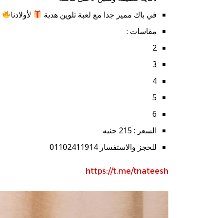
في باك مميز جدا مع لعبة تلوين هدية
لأولادنا
مقاسات :
2
3
4
5
6
السعر : 215 جنيه
للحجز والاستفسار 01102411914
https://t.me/tnateesh