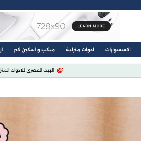
اكسسوارات
ادوات منزلية
ميكب و اسكين كير
از
لعصري للادوات المنزليه
اسيا للملابس والمفروشات
re