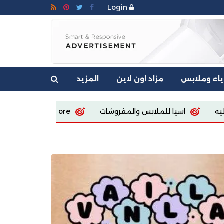
Login
ياء وملابس
مزاد اون لاين
المزيد
Diet Store R
Sola fashion
Ecoway Egypt sto