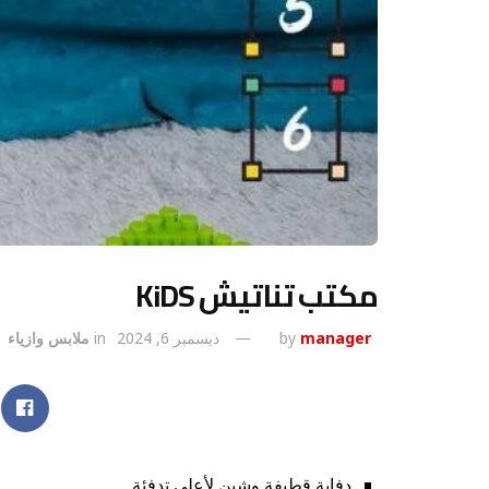
مكتب تناتيش KiDS
manager
by
ديسمبر 6, 2024
in
ملابس وازياء
دفاية قطيفة وشين لأعلى تدفئة