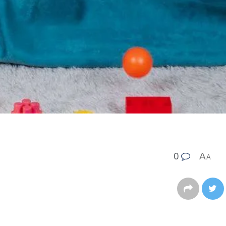
0
A
A