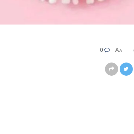
0
A
A