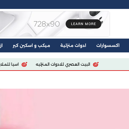
اكسسوارات
ادوات منزلية
ميكب و اسكين كير
از
 للادوات المنزليه
اسيا للملابس والمفروشات
 store