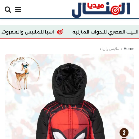
لادوات المنزليه
اسيا للملابس والمفروشات
tore
Home
ملابس وازياء