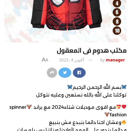
مكتب هدوم فى المعقول
A
manager
by
أكتوبر 4, 2023
A
بسم الله الرحمن الرحيم
توكلنا على الله بالله نستعين وعليه نتوكل
مع اقوى موديلات شتاء2024 مع براند
spinner
fashion
وعشان احنا دائما بنبدع مش بنبيع
و دائما بندور علي المهم لأولادنا وبناتنا بس بلمسات