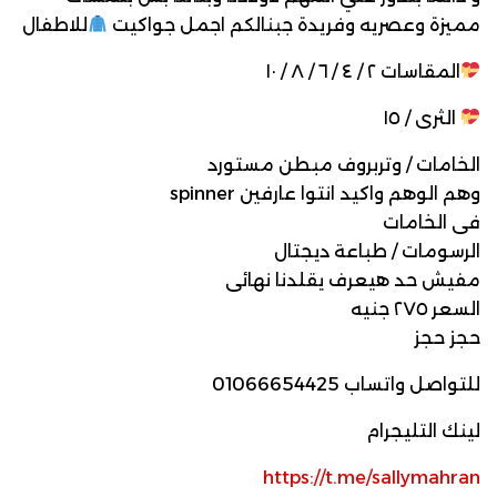
مميزة وعصريه وفريدة جبنالكم اجمل جواكيت
للاطفال
المقاسات ٢ / ٤ / ٦ / ٨ / ١٠
الثرى / ١٥
الخامات / وتربروف مبطن مستورد
وهم الوهم واكيد انتوا عارفين spinner
فى الخامات
الرسومات / طباعة ديجتال
مفيش حد هيعرف يقلدنا نهائى
السعر ٢٧٥ جنيه
حجز حجز
للتواصل واتساب 01066654425
لينك التليجرام
https://t.me/sallymahran